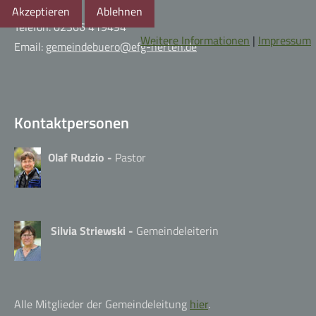
Akzeptieren
Ablehnen
Telefon: 02366 419494
Weitere Informationen
|
Impressum
Email:
gemeindebuero@efg-herten.de
Kontaktpersonen
Olaf Rudzio -
Pastor
Silvia Striewski -
Gemeindeleiterin
Alle Mitglieder der Gemeindeleitung
hier
.