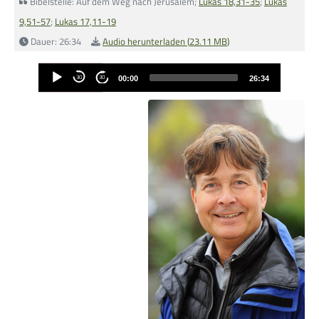
Bibelstelle: Auf dem Weg nach Jerusalem;
Lukas 18,31-35
;
Lukas
9,51-57
;
Lukas 17,11-19
Dauer: 26:34
Audio herunterladen (
23.11 MB
)
Musik zur Ehre Gottes
Audio-
30
30
00:00
26:34
Player
Bibelstunde
HoffnungsKids