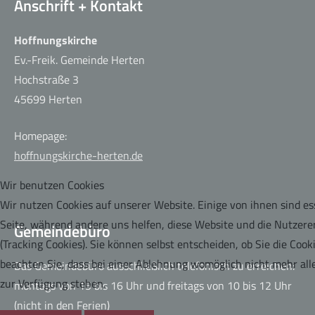
Anschrift + Kontakt
Hoffnungskirche
Ev.-Freik. Gemeinde Herten
Hochstraße 3
Café der guten Hoffnung
45699 Herten
Homepage:
hoffnungskirche-herten.de
Wir benutzen Cookies
Wir nutzen Cookies auf unserer Website. Einige von ihnen sind ess
Seite, während andere uns helfen, diese Website und die Nutzere
Gemeindebüro
(Tracking Cookies). Sie können selbst entscheiden, ob Sie die Coo
beachten Sie, dass bei einer Ablehnung womöglich nicht mehr alle
Das Gemeindebüro ausschließlich telefonisch zu erreichen:
zur Verfügung stehen.
montags von 15 bis 16 Uhr und freitags von 10 bis 12 Uhr
(nicht in den Ferien)