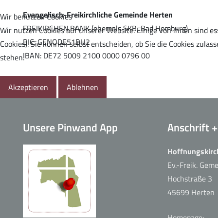
Evangelisch-Freikirchliche Gemeinde Herten
Wir benutzen Cookies
FREIKIRCHEN.BANK (ehemals SKB, Bad Homburg)
Wir nutzen Cookies auf unserer Website. Einige von ihnen sind es
Musik zur Ehre Gottes
BIC: GENODE51BH2
Cookies). Sie können selbst entscheiden, ob Sie die Cookies zula
IBAN: DE72 5009 2100 0000 0796 00
stehen.
Akzeptieren
Ablehnen
Bibelstunde
Unsere Pinwand App
Anschrift 
Hoffnungskirc
Ev.-Freik. Gem
Hochstraße 3
HoffnungsKids
45699 Herten
Homepage: