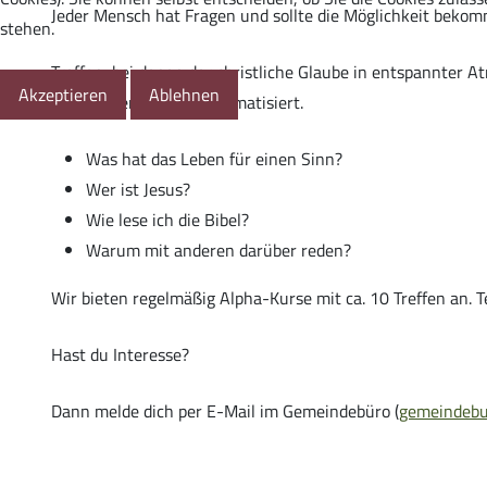
Jeder Mensch hat Fragen und sollte die Möglichkeit bekom
stehen.
Treffen, bei denen der christliche Glaube in entspannter
Akzeptieren
Ablehnen
christlichen Glauben thematisiert.
Kleingruppen
Was hat das Leben für einen Sinn?
Wer ist Jesus?
Wie lese ich die Bibel?
Warum mit anderen darüber reden?
Alpha-Kurs
Wir bieten regelmäßig Alpha-Kurse mit ca. 10 Treffen an.
Hast du Interesse?
Dann melde dich per E-Mail im Gemeindebüro (
gemeindebu
Life Church