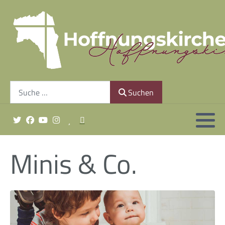
Gemeindeleitung
Unsere Geschichte
Suchen
Finanzierung
Suchen
Gottesdienst sonntags um 10:30 Uhr
Minis & Co.
Minis & Co.