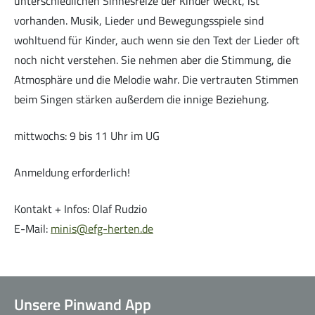
unterschiedlichen Sinnesreize der Kinder weckt, ist
vorhanden. Musik, Lieder und Bewegungsspiele sind
wohltuend für Kinder, auch wenn sie den Text der Lieder oft
noch nicht verstehen. Sie nehmen aber die Stimmung, die
Kleingruppen
Atmosphäre und die Melodie wahr. Die vertrauten Stimmen
beim Singen stärken außerdem die innige Beziehung.
mittwochs: 9 bis 11 Uhr im UG
Anmeldung erforderlich!
Alpha-Kurs
Kontakt + Infos: Olaf Rudzio
E-Mail:
minis@efg-herten.de
Life Church
Unsere Pinwand App