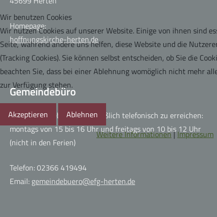
45699 Herten
Wir benutzen Cookies
Homepage:
Wir nutzen Cookies auf unserer Website. Einige von ihnen sind ess
hoffnungskirche-herten.de
Seite, während andere uns helfen, diese Website und die Nutzere
(Tracking Cookies). Sie können selbst entscheiden, ob Sie die Coo
beachten Sie, dass bei einer Ablehnung womöglich nicht mehr alle
zur Verfügung stehen.
Gemeindebüro
Akzeptieren
Ablehnen
Das Gemeindebüro ausschließlich telefonisch zu erreichen:
montags von 15 bis 16 Uhr und freitags von 10 bis 12 Uhr
Weitere Informationen
|
Impressum
(nicht in den Ferien)
Telefon: 02366 419494
Email:
gemeindebuero@efg-herten.de