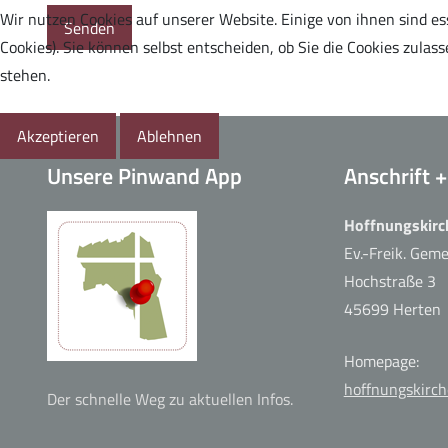
Wir nutzen Cookies auf unserer Website. Einige von ihnen sind es
Senden
Cookies). Sie können selbst entscheiden, ob Sie die Cookies zula
Musik zur Ehre Gottes
stehen.
Akzeptieren
Ablehnen
Unsere Pinwand App
Anschrift 
Hoffnungskirc
Bibelstunde
Ev.-Freik. Gem
Hochstraße 3
45699 Herten
Homepage:
HoffnungsKids
hoffnungskirch
Der schnelle Weg zu aktuellen Infos.